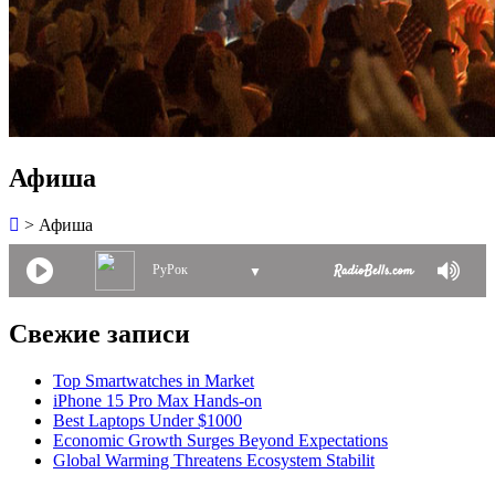
Афиша
>
Афиша
РуРок
▼
Свежие записи
Top Smartwatches in Market
iPhone 15 Pro Max Hands-on
Best Laptops Under $1000
Economic Growth Surges Beyond Expectations
Global Warming Threatens Ecosystem Stabilit