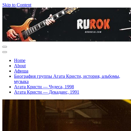
Skip to Content
Home
About
Афиша
Биография группы Агата Кристи, история, альбомы,
музыка
Агата Кристи — Чудеса, 1998
Агата Кристи — Декаданс, 1991