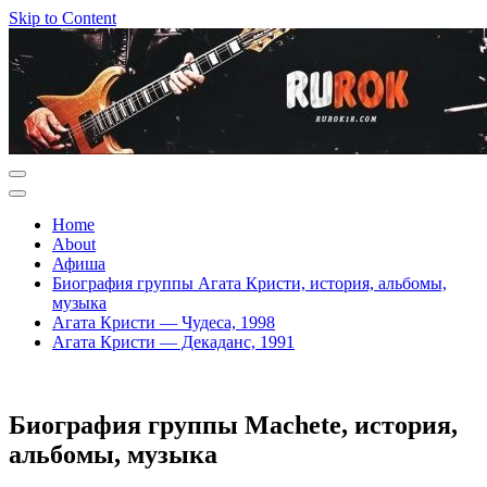
Skip to Content
Home
About
Афиша
Биография группы Агата Кристи, история, альбомы,
музыка
Агата Кристи — Чудеса, 1998
Агата Кристи — Декаданс, 1991
Биография группы Machete, история,
альбомы, музыка