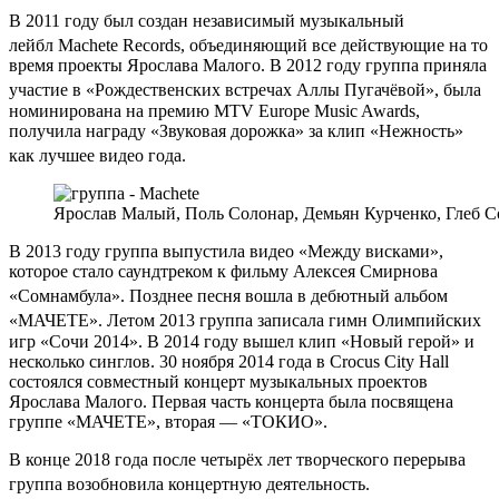
В 2011 году был создан независимый музыкальный
лейбл Machete Records
, объединяющий все действующие на то
время проекты Ярослава Малого. В 2012 году группа приняла
участие в «Рождественских встречах Аллы Пугачёвой»
, была
номинирована на премию MTV Europe Music Awards,
получила награду «Звуковая дорожка» за клип «Нежность»
как лучшее видео года
.
Ярослав Малый, Поль Солонар, Демьян Курченко, Глеб С
В 2013 году группа выпустила видео «Между висками»,
которое стало саундтреком к фильму Алексея Смирнова
«Сомнамбула»
. Позднее песня вошла в дебютный альбом
«МАЧЕТЕ»
. Летом 2013 группа записала гимн Олимпийских
игр «Сочи 2014». В 2014 году вышел клип «Новый герой» и
несколько синглов. 30 ноября 2014 года в Crocus City Hall
состоялся совместный концерт музыкальных проектов
Ярослава Малого. Первая часть концерта была посвящена
группе «МАЧЕТЕ», вторая — «ТОКИО».
В конце 2018 года после четырёх лет творческого перерыва
группа возобновила концертную деятельность
.