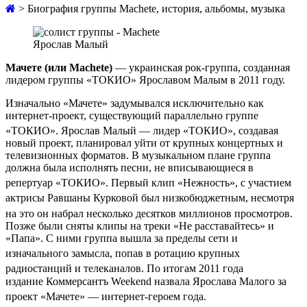
>
Биография группы Machete, история, альбомы, музыка
Ярослав Малый
Мачете (или Machete)
— украинская рок-группа, созданная
лидером группы «ТОКИО» Ярославом Малым в 2011 году.
Изначально «Мачете» задумывался исключительно как
интернет-проект, существующий параллельно группе
«ТОКИО»
. Ярослав Малый — лидер «ТОКИО», создавая
новый проект, планировал уйти от крупных концертных и
телевизионных форматов. В музыкальном плане группа
должна была исполнять песни, не вписывающиеся в
репертуар «ТОКИО»
. Первый клип «Нежность», с участием
актрисы Равшаны Курковой был низкобюджетным
, несмотря
на это он набрал несколько десятков миллионов просмотров
.
Позже были сняты клипы на треки «Не расставайтесь» и
«Папа». С ними группа вышла за пределы сети и
изначального замысла
, попав в ротацию крупных
радиостанций и телеканалов
. По итогам 2011 года
издание Коммерсантъ Weekend назвала Ярослава Малого за
проект «Мачете» — интернет-героем года
.