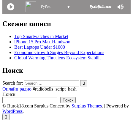
РуРок
▼
Свежие записи
Top Smartwatches in Market
iPhone 15 Pro Max Hands-on
Best Laptops Under $1000
Economic Growth Surges Beyond Expectations
Global Warming Threatens Ecosystem Stabilit
Поиск
Search for:
Онлайн радио
#radiobells_script_hash
Поиск
Поиск
© Rurok18.com
Surplus Concert by
Surplus Themes
.
|
Powered by
WordPress
.