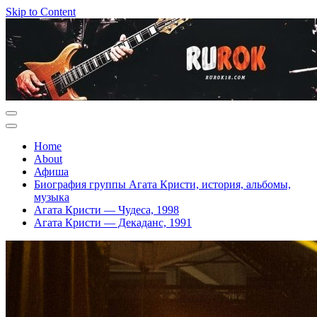
Skip to Content
Home
About
Афиша
Биография группы Агата Кристи, история, альбомы,
музыка
Агата Кристи — Чудеса, 1998
Агата Кристи — Декаданс, 1991