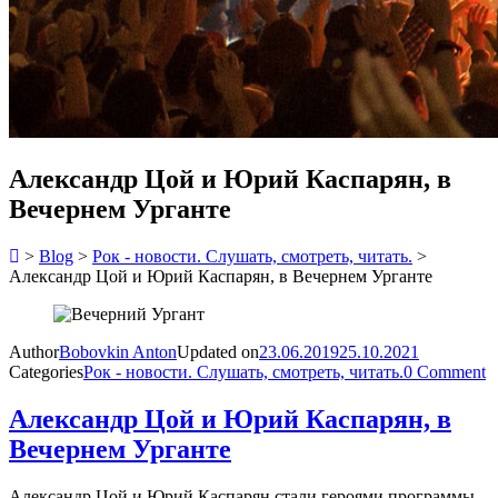
Александр Цой и Юрий Каспарян, в
Вечернем Урганте
>
Blog
>
Рок - новости. Слушать, смотреть, читать.
>
Александр Цой и Юрий Каспарян, в Вечернем Урганте
Author
Bobovkin Anton
Updated on
23.06.2019
25.10.2021
Categories
Рок - новости. Слушать, смотреть, читать.
0 Comment
Александр Цой и Юрий Каспарян, в
Вечернем Урганте
Александр Цой и Юрий Каспарян стали героями программы