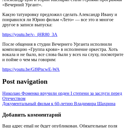
«Вечерний Ургант».
Какую татуировку предложил сделать Александр Ивану и
понравился ли Юрию фильм «Лето» — все это и многое
другое в записи выпуска:
https://youtu.be/v-_jHR80_3A
После общения в студии Вечернего Урганта исполнили
композицию «Группа крови» в исполнение оркестра. Хоть
вокала и не было, все слова были у всех на слуху, посмотрите
и пойме о чем мы говорим:
https://youtu.be/Gl9PncwE-WA
Post navigation
Николаю Фоменко вручили орден I степени за заслуги перед
Отечеством
Документальный фильм к 60-летию Владимира Шахрина
Добавить комментарий
Ваш адрес email не будет опубликован.
Обязательные поля