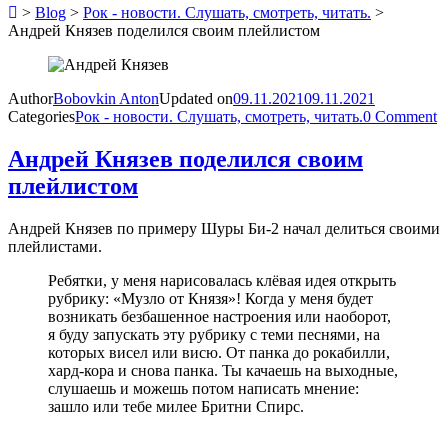
>
Blog
>
Рок - новости. Слушать, смотреть, читать.
>
Андрей Князев поделился своим плейлистом
Author
Bobovkin Anton
Updated on
09.11.2021
09.11.2021
Categories
Рок - новости. Слушать, смотреть, читать.
0 Comment
Андрей Князев поделился своим
плейлистом
Андрей Князев по примеру Шуры Би-2 начал делиться своими
плейлистами.
Ребятки, у меня нарисовалась клёвая идея открыть
рубрику: «Музло от Князя»! Когда у меня будет
возникать безбашенное настроения или наоборот,
я буду запускать эту рубрику с теми песнями, на
которых висел или висю. От панка до рокабилли,
хард-кора и снова панка. Ты качаешь на выходные,
слушаешь и можешь потом написать мнение:
зашло или тебе милее Бритни Спирс.