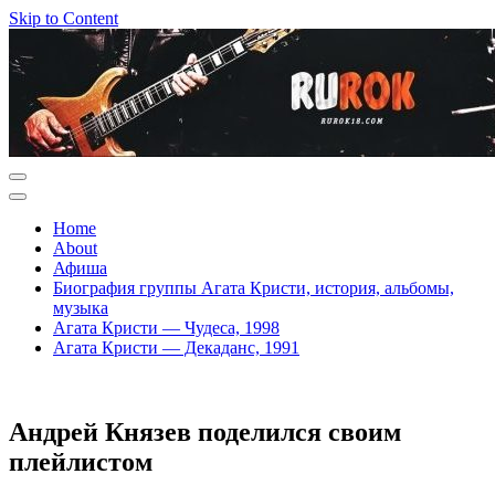
Skip to Content
Home
About
Афиша
Биография группы Агата Кристи, история, альбомы,
музыка
Агата Кристи — Чудеса, 1998
Агата Кристи — Декаданс, 1991
Андрей Князев поделился своим
плейлистом