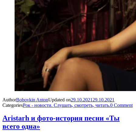
Author
Bobovkin Anton
Updated on
29.10.2021
29.10.2021
Categories
Рок - новости. Слушать, смотреть, читать.
0 Comment
Aristarh и фото-история песни «Ты
всего одна»