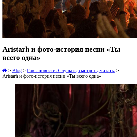
Aristarh и фото-история песни «Ты
всего одна»
>
Blog
>
Рок - новости. Слушать, смотреть, читать.
>
Aristarh и фото-история песни «Ты всего одна»