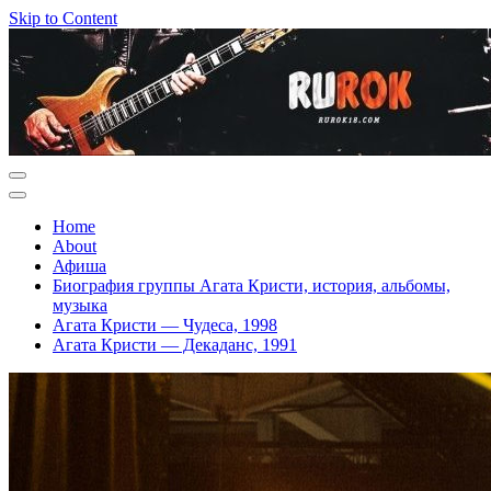
Skip to Content
Home
About
Афиша
Биография группы Агата Кристи, история, альбомы,
музыка
Агата Кристи — Чудеса, 1998
Агата Кристи — Декаданс, 1991