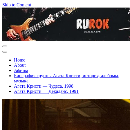
Skip to Content
Home
About
Афиша
Биография группы Агата Кристи, история, альбомы,
музыка
Агата Кристи — Чудеса, 1998
Агата Кристи — Декаданс, 1991