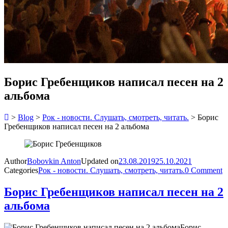
Борис Гребенщиков написал песен на 2
альбома
>
Blog
>
Рок - новости. Слушать, смотреть, читать.
>
Борис
Гребенщиков написал песен на 2 альбома
Author
Bobovkin Anton
Updated on
23.08.2019
25.10.2021
Categories
Рок - новости. Слушать, смотреть, читать.
0 Comment
Борис Гребенщиков написал песен на 2
альбома
Борис