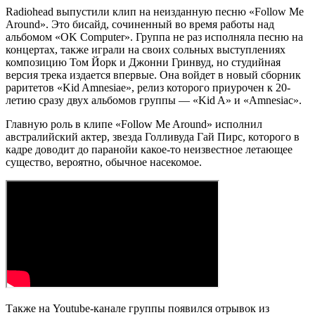
Radiohead выпустили клип на неизданную песню «Follow Me
Around». Это бисайд, сочиненный во время работы над
альбомом «OK Computer». Группа не раз исполняла песню на
концертах, также играли на своих сольных выступлениях
композицию Том Йорк и Джонни Гринвуд, но студийная
версия трека издается впервые. Она войдет в новый сборник
раритетов «Kid Amnesiae», релиз которого приурочен к 20-
летию сразу двух альбомов группы — «Kid A» и «Amnesiac».
Главную роль в клипе «Follow Me Around» исполнил
австралийский актер, звезда Голливуда Гай Пирс, которого в
кадре доводит до паранойи какое-то неизвестное летающее
существо, вероятно, обычное насекомое.
Также на Youtube-канале группы появился отрывок из