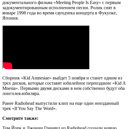
документального фильма «Meeting People Is Easy» с первым
задокументированным исполнением песни. Ролик снят в
январе 1998 года во время саундчека концерта в Фукуоке,
Япония.
Сборник «Kid Amnesiae» выйдет 5 ноября и станет одним из
трех дисков, которые составят юбилейное переиздание «Kid A
Mnesia». Первыми двумя дисками в нем собственно будут оба
лонгплея-юбиляра.
Ранее Radiohead выпустили клип на еще один неизданный
трек «If You Say The Word».
Смотрите также:
Том Йорк и Джонни Гринвуд из Radiohead создали новую