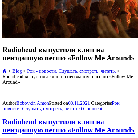
Radiohead выпустили клип на
неизданную песню «Follow Me Around»
>
Blog
>
Рок - новости. Слушать, смотреть, читать.
>
Radiohead выпустили клип на неизданную песню «Follow Me
Around»
Author
Bobovkin Anton
Posted on
03.11.2021
Categories
Рок -
новости. Слушать, смотреть, читать.
0 Comment
Radiohead выпустили клип на
неизданную песню «Follow Me Around»