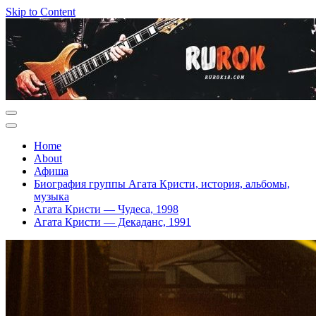
Skip to Content
Home
About
Афиша
Биография группы Агата Кристи, история, альбомы,
музыка
Агата Кристи — Чудеса, 1998
Агата Кристи — Декаданс, 1991