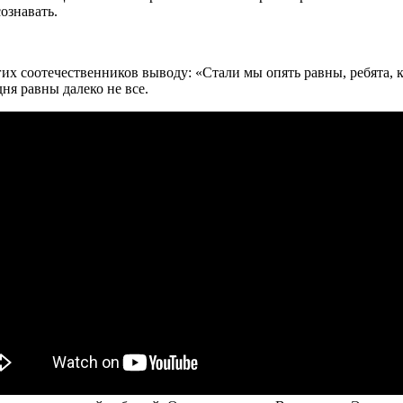
сознавать.
 соотечественников выводу: «Стали мы опять равны, ребята, как
ня равны далеко не все.