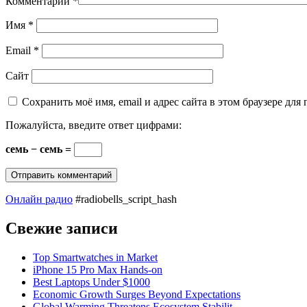
Комментарий
*
Имя
*
Email
*
Сайт
Сохранить моё имя, email и адрес сайта в этом браузере д
Пожалуйста, введите ответ цифрами:
семь − семь =
Онлайн радио
#radiobells_script_hash
Свежие записи
Top Smartwatches in Market
iPhone 15 Pro Max Hands-on
Best Laptops Under $1000
Economic Growth Surges Beyond Expectations
Global Warming Threatens Ecosystem Stabilit