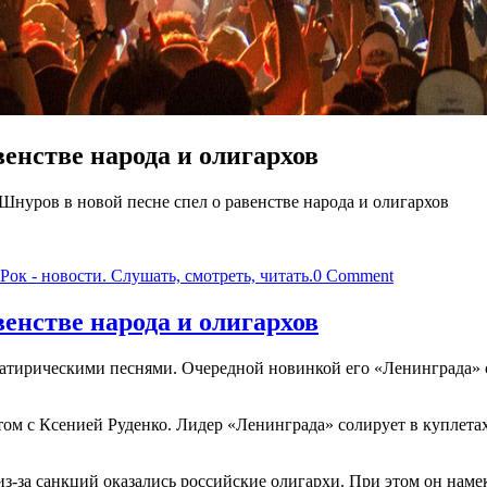
венстве народа и олигархов
Шнуров в новой песне спел о равенстве народа и олигархов
Рок - новости. Слушать, смотреть, читать.
0 Comment
венстве народа и олигархов
атирическими песнями. Очередной новинкой его «Ленинграда» с
 с Ксенией Руденко. Лидер «Ленинграда» солирует в куплетах,
-за санкций оказались российские олигархи. При этом он намека