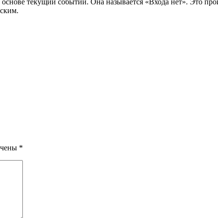
 основе текущий событий. Она называется «Входа нет». Это п
ским.
ечены
*