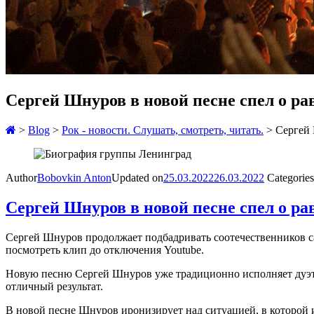
Сергей Шнуров в новой песне спел о ра
>
Blog
>
Рок - новости. Слушать, смотреть, читать.
>
Сергей 
Author
Bobovkin Anton
Updated on
25.03.2022
26.03.2022
Categories
Сергей Шнуров в новой песне спел о ра
Сергей Шнуров продолжает подбадривать соотечественников с
посмотреть клип до отключения Youtube.
Новую песню Сергей Шнуров уже традиционно исполняет дуэтом
отличный результат.
В новой песне Шнуров иронизирует над ситуацией, в которой из