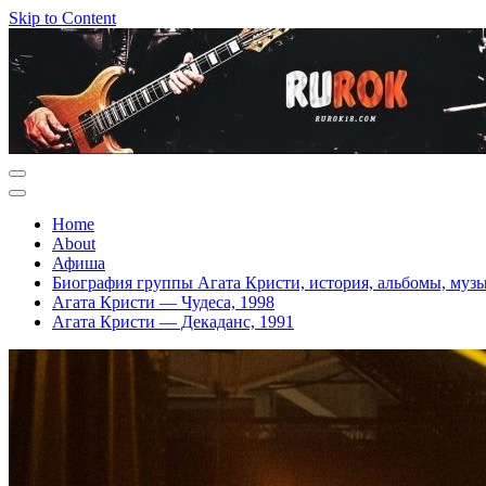
Skip to Content
Home
About
Афиша
Биография группы Агата Кристи, история, альбомы, муз
Агата Кристи — Чудеса, 1998
Агата Кристи — Декаданс, 1991