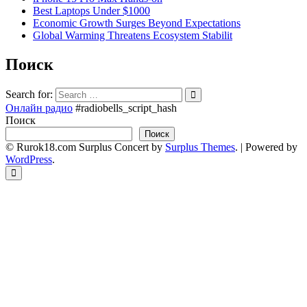
Best Laptops Under $1000
Economic Growth Surges Beyond Expectations
Global Warming Threatens Ecosystem Stabilit
Поиск
Search for:
Онлайн радио
#radiobells_script_hash
Поиск
Поиск
© Rurok18.com
Surplus Concert by
Surplus Themes
.
|
Powered by
WordPress
.