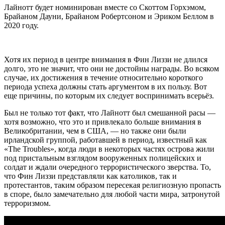
Лайнотт будет номинирован вместе со Скоттом Горхэмом,
Брайаном Дауни, Брайаном Робертсоном и Эриком Беллом в
2020 году.
Хотя их период в центре внимания в Фин Лиззи не длился
долго, это не значит, что они не достойны награды. Во всяком
случае, их достижения в течение относительно короткого
периода успеха должны стать аргументом в их пользу. Вот
еще причины, по которым их следует воспринимать всерьёз.
Был не только тот факт, что Лайнотт был смешанной расы —
хотя возможно, что это и привлекало больше внимания в
Великобритании, чем в США, — но также они были
ирландской группой, работавшей в период, известный как
«The Troubles», когда люди в некоторых частях острова жили
под пристальным взглядом вооруженных полицейских и
солдат и ждали очередного террористического зверства. То,
что Фин Лиззи представляли как католиков, так и
протестантов, таким образом пересекая религиозную пропасть
в споре, было замечательно для любой части мира, затронутой
терроризмом.