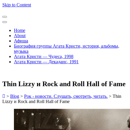
Skip to Content
Home
About
Афиша
Биография группы Агата Кристи, история, альбомы,
музыка
Агата Кристи — Чудеса, 1998
Агата Кристи — Декаданс, 1991
Thin Lizzy и Rock and Roll Hall of Fame
>
Blog
>
Рок - новости. Слушать, смотреть, читать.
>
Thin
Lizzy и Rock and Roll Hall of Fame