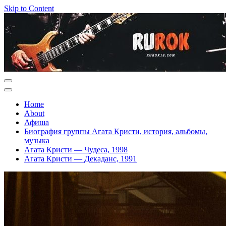
Skip to Content
Home
About
Афиша
Биография группы Агата Кристи, история, альбомы,
музыка
Агата Кристи — Чудеса, 1998
Агата Кристи — Декаданс, 1991