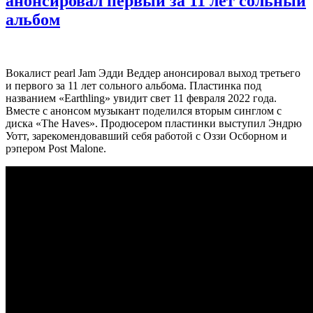
анонсировал первый за 11 лет сольный
альбом
Вокалист pearl Jam Эдди Веддер анонсировал выход третьего
и первого за 11 лет сольного альбома. Пластинка под
названием «Earthling» увидит свет 11 февраля 2022 года.
Вместе с анонсом музыкант поделился вторым синглом с
диска «The Haves». Продюсером пластинки выступил Эндрю
Уотт, зарекомендовавший себя работой с Оззи Осборном и
рэпером Post Malone.