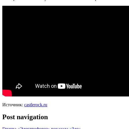
Источник:
castlerock.ru
Post navigation
Группа «Электрофорез» показала «Зло»