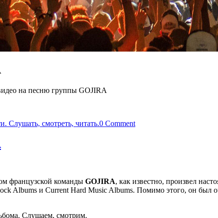
A
идео на песню группы GOJIRA
ти. Слушать, смотреть, читать.
0 Comment
A
ьбом французской команды
GOJIRA
, как известно, произвел наст
t Rock Albums и Current Hard Music Albums. Помимо этого, он был
льбома. Слушаем, смотрим.