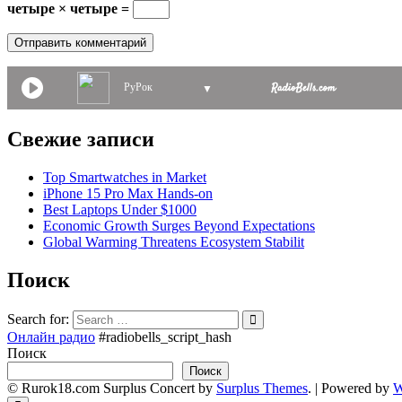
четыре × четыре =
РуРок
▼
Свежие записи
Top Smartwatches in Market
iPhone 15 Pro Max Hands-on
Best Laptops Under $1000
Economic Growth Surges Beyond Expectations
Global Warming Threatens Ecosystem Stabilit
Поиск
Search for:
Онлайн радио
#radiobells_script_hash
Поиск
Поиск
© Rurok18.com
Surplus Concert by
Surplus Themes
.
|
Powered by
W