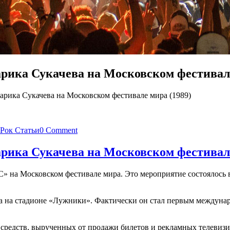
арика Сукачева на Московском фестивале
арика Сукачева на Московском фестивале мира (1989)
Рок Статьи
0 Comment
арика Сукачева на Московском фестивале
» на Московском фестивале мира. Это мероприятие состоялось в
года на стадионе «Лужники». Фактически он стал первым междун
ь средств, вырученных от продажи билетов и рекламных телеви