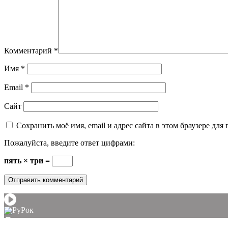
Комментарий
*
Имя
*
Email
*
Сайт
Сохранить моё имя, email и адрес сайта в этом браузере д
Пожалуйста, введите ответ цифрами:
пять × три =
РуРок
▼