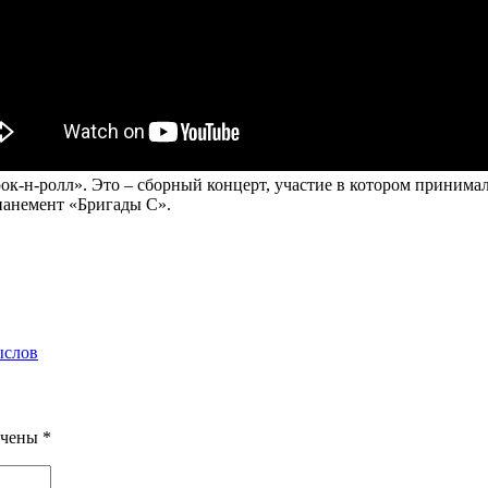
рок-н-ролл». Это – сборный концерт, участие в котором прини
панемент «Бригады С».
ыслов
ечены
*