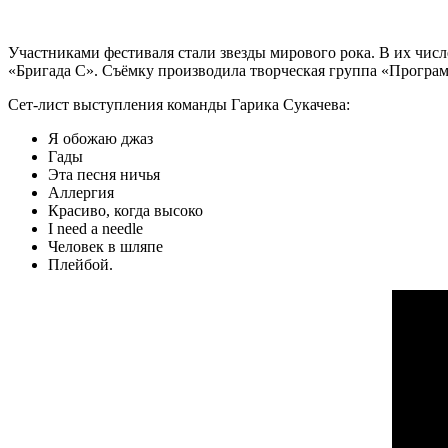
Участниками фестиваля стали звезды мирового рока. В их числе 
«Бригада С». Съёмку производила творческая группа «Програ
Сет-лист выступления команды Гарика Сукачева:
Я обожаю джаз
Гады
Эта песня ничья
Аллергия
Красиво, когда высоко
I need a needle
Человек в шляпе
Плейбой.