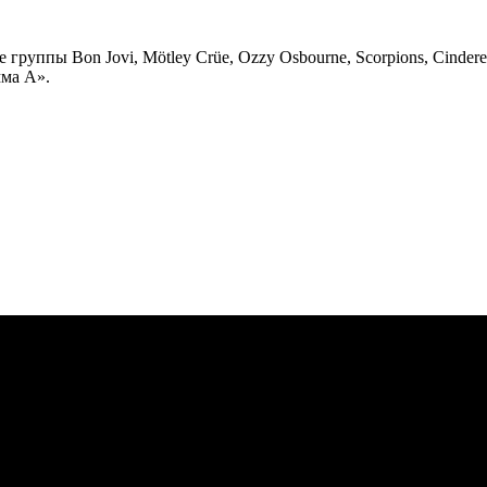
группы Bon Jovi, Mötley Crüe, Ozzy Osbourne, Scorpions, Cinder
мма А».