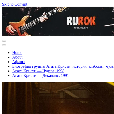
Skip to Content
Home
About
Афиша
Биография группы Агата Кристи, история, альбомы, муз
Агата Кристи — Чудеса, 1998
Агата Кристи — Декаданс, 1991