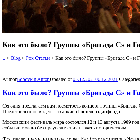
Как это было? Группы «Бригада С» и Г
>
Blog
>
Рок Статьи
>
Как это было? Группы «Бригада С» и Г
Author
Bobovkin Anton
Updated on
05.12.2021
06.12.2021
Categories
Как это было? Группы «Бригада С» и Г
Сегодня предлагаем вам посмотреть концерт группы «Бригада С
Представленное видео – из архива Гостелерадиофонда.
Московский фестиваль мира состоялся 12 и 13 августа 1989 
событие можно без преувеличения назвать историческим.
Фестиваль проходил под слоганом «Рок без наркотиков». Част