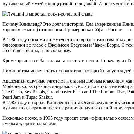
музыкальный музей с концертной площадкой. А церемония иниц
Почему Кливленд? Это долгая история. Для американцев Кливле
хорошем смысле) отношения. Примерно как Уфа в России — не
В 1986 году оргкомитет музея (что-то вроде самоназванных ро
блюзовики во главе с Джеймсом Брауном и Чаком Берри. С тех
в составе группы, и по-сольному.
Кроме артистов в Зал славы заносятся и песни. Поначалу их был
Номинантом может стать исполнитель, который выпустил дебю
Академики ощутимо тяготеют к старым добрым классикам жанра
Mode несколько раз номинировался, но в итоге так и не набир
The Clash, Sex Pistols, Grandmaster Flash and The Furious Five, P
Pearl Jam и Tupac Shakur.
В 1983 году в городе Кливленд штата Огайо ведущие звукозап
музыкантов, отразившиеся на развитии музыкальной индустри
Несколько позже, в 1995 году проект стал «официально осяз
смелыми, оригинальными.