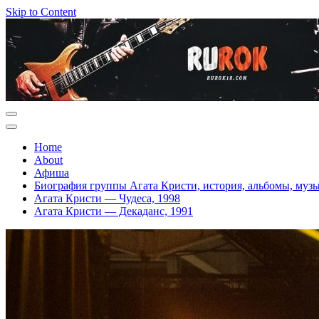
Skip to Content
Home
About
Афиша
Биография группы Агата Кристи, история, альбомы, муз
Агата Кристи — Чудеса, 1998
Агата Кристи — Декаданс, 1991