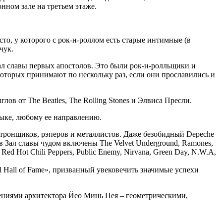
нном зале на третьем этаже.
то, у которого с рок-н-роллом есть старые интимные (в
чук.
Зал славы первых апостолов. Это были рок-н-ролльщики и
которых принимают по нескольку раз, если они прославились и
лов от The Beatles, The Rolling Stones и Элвиса Пресли.
ыке, любому ее направлению.
ктронщиков, рэперов и металлистов. Даже безобидный Depeche
в Зал славы чудом включены The Velvet Underground, Ramones,
s, Red Hot Chili Peppers, Public Enemy, Nirvana, Green Day, N.W.A,
 Hall of Fame», призванный увековечить значимые успехи
ениями архитектора Йео Минь Пея – геометрическими,