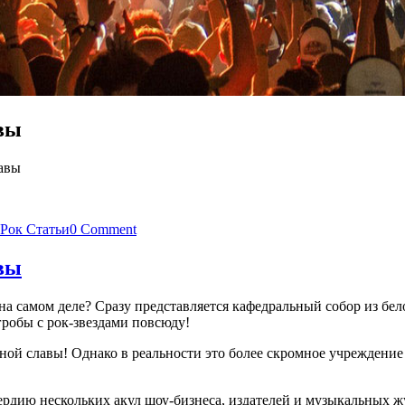
вы
лавы
Рок Статьи
0 Comment
вы
, на самом деле? Сразу представляется кафедральный собор из бе
гробы с рок-звездами повсюду!
ьной славы! Однако в реальности это более скромное учреждени
рдию нескольких акул шоу-бизнеса, издателей и музыкальных жу