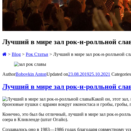
Лучший в мире зал рок-н-ролльной сла
>
Blog
>
Рок Статьи
>
Лучший в мире зал рок-н-ролльной с
Author
Bobovkin Anton
Updated on
23.08.2019
25.10.2021
Categories
Лучший в мире зал рок-н-ролльной сла
Какой он, этот зал
бронзовые пушки с ядрами вокруг иконостаса и гробы, гробы, 
Конечно, это был бы отличный, лучший в мире зал рок-н-ролл
озера в Кливленде (штат Огайо).
Создавалось оно в 1983—1986 годах благодаря совместному усе