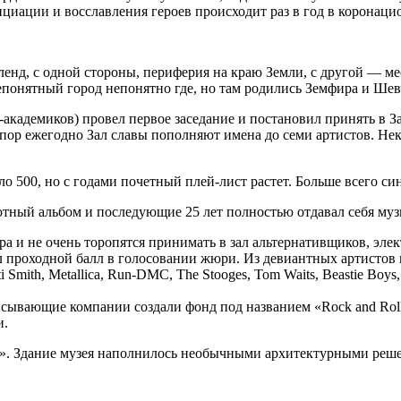
иации и восславления героев происходит раз в год в коронацио
нд, с одной стороны, периферия на краю Земли, с другой — мес
понятный город непонятно где, но там родились Земфира и Шев
к-академиков) провел первое заседание и постановил принять в 
 пор ежегодно Зал славы пополняют имена до семи артистов. Не
о 500, но с годами почетный плей-лист растет. Больше всего синг
тный альбом и последующие 25 лет полностью отдавал себя муз
 и не очень торопятся принимать в зал альтернативщиков, эле
ал проходной балл в голосовании жюри. Из девиантных артистов 
atti Smith, Metallica, Run-DMC, The Stooges, Tom Waits, Beastie Boy
исывающие компании создали фонд под названием «Rock and Roll
и.
аем». Здание музея наполнилось необычными архитектурными реш