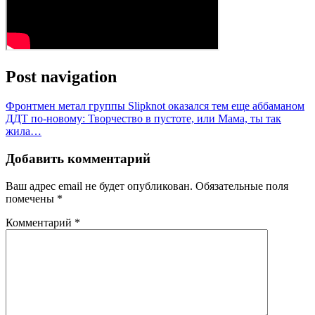
Post navigation
Фронтмен метал группы Slipknot оказался тем еще аббаманом
ДДТ по-новому: Творчество в пустоте, или Мама, ты так
жила…
Добавить комментарий
Ваш адрес email не будет опубликован.
Обязательные поля
помечены
*
Комментарий
*