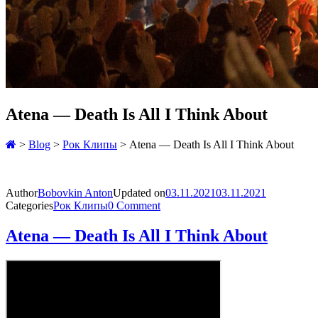
Atena — Death Is All I Think About
>
Blog
>
Рок Клипы
>
Atena — Death Is All I Think About
Author
Bobovkin Anton
Updated on
03.11.2021
03.11.2021
Categories
Рок Клипы
0 Comment
Atena — Death Is All I Think About