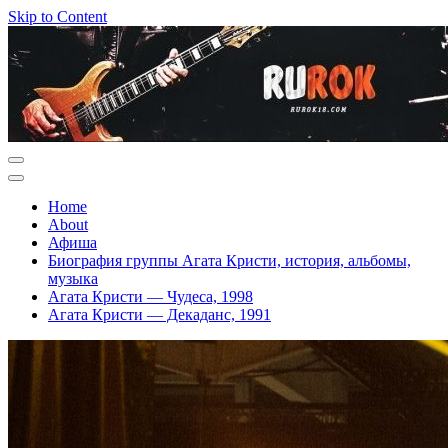
Skip to Content
Home
About
Афиша
Биография группы Агата Кристи, история, альбомы,
музыка
Агата Кристи — Чудеса, 1998
Агата Кристи — Декаданс, 1991