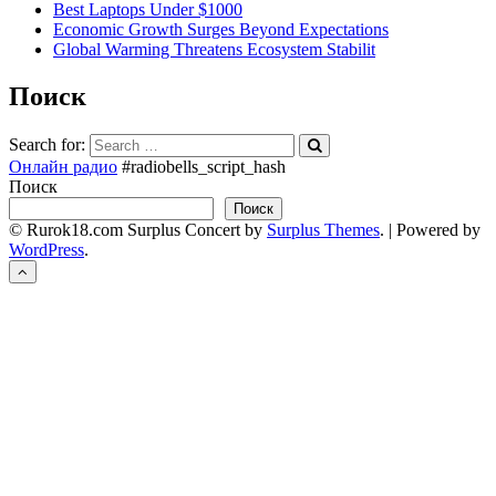
Best Laptops Under $1000
Economic Growth Surges Beyond Expectations
Global Warming Threatens Ecosystem Stabilit
Поиск
Search for:
Онлайн радио
#radiobells_script_hash
Поиск
Поиск
© Rurok18.com
Surplus Concert by
Surplus Themes
.
|
Powered by
WordPress
.