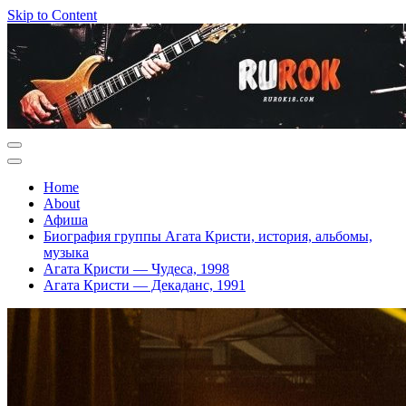
Skip to Content
Home
About
Афиша
Биография группы Агата Кристи, история, альбомы,
музыка
Агата Кристи — Чудеса, 1998
Агата Кристи — Декаданс, 1991