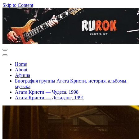
Skip to Content
Home
About
Афиша
Биография группы Агата Кристи, история, альбомы,
музыка
Агата Кристи — Чудеса, 1998
Агата Кристи — Декаданс, 1991