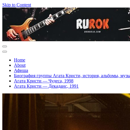
Skip to Content
Home
About
Афиша
Биография группы Агата Кристи, история, альбомы, муз
Агата Кристи — Чудеса, 1998
Агата Кристи — Декаданс, 1991