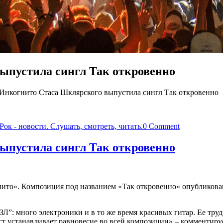
ыпустила сингл Так откровенно
Инкогнито Стаса Шклярского выпустила сингл Так откровенно
Рок - новости. Слушать, смотреть, читать.
0 Comment
ыпустила сингл Так откровенно
ито». Композиция под названием «Так откровенно» опубликова
Л”: много электроники и в то же время красивых гитар. Ее труд
ст устанавливает равновесие во всей композиции» – комментир