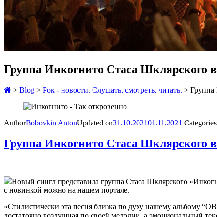
Группа Инкогнито Стаса Шклярского в
>
Blog
>
Рок - новости. Слушать, смотреть, читать.
>
Группа 
Author
Bobovkin Anton
Updated on
31.10.2021
01.11.2021
Categories
Группа Инкогнито Стаса Шклярского в
Новый сингл представила группа Стаса Шклярского «Инкогн
с новинкой можно на нашем портале.
«Стилистически эта песня близка по духу нашему альбому “ОВЗ
достаточно воздушная по своей мелодии, а эмоциональный тек