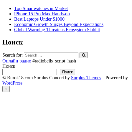
Top Smartwatches in Market
iPhone 15 Pro Max Hands-on
Best Laptops Under $1000
Economic Growth Surges Beyond Expectations
Global Warming Threatens Ecosystem Stabilit
Поиск
Search for:
Онлайн радио
#radiobells_script_hash
Поиск
Поиск
© Rurok18.com
Surplus Concert by
Surplus Themes
.
|
Powered by
WordPress
.