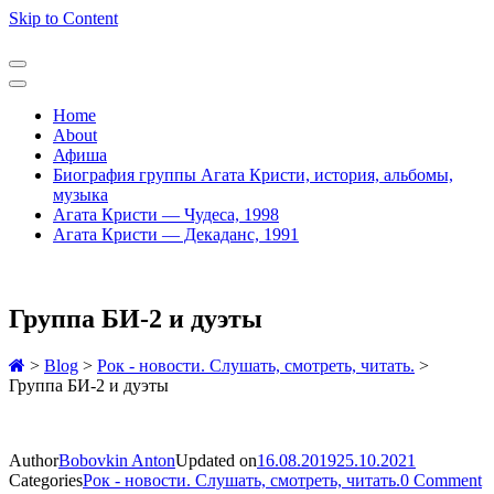
Skip to Content
Home
About
Афиша
Биография группы Агата Кристи, история, альбомы,
музыка
Агата Кристи — Чудеса, 1998
Агата Кристи — Декаданс, 1991
Группа БИ-2 и дуэты
>
Blog
>
Рок - новости. Слушать, смотреть, читать.
>
Группа БИ-2 и дуэты
Author
Bobovkin Anton
Updated on
16.08.2019
25.10.2021
Categories
Рок - новости. Слушать, смотреть, читать.
0 Comment