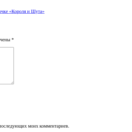
очке «Короля и Шута»
ечены
*
ля последующих моих комментариев.