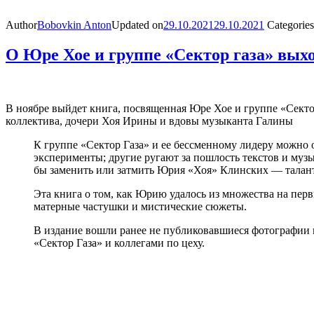
Author
Bobovkin Anton
Updated on
29.10.2021
29.10.2021
Categories
О Юре Хое и группе «Сектор газа» вых
В ноябре выйдет книга, посвященная Юре Хое и группе «Секто
коллектива, дочери Хоя Ирины и вдовы музыканта Галины
К группе «Сектор Газа» и ее бессменному лидеру можно
эксперименты; другие ругают за пошлость текстов и музы
бы заменить или затмить Юрия «Хоя» Клинских — талантл
Эта книга о том, как Юрию удалось из множества на перв
матерные частушки и мистические сюжеты.
В издание вошли ранее не публиковавшиеся фотографии 
«Сектор Газа» и коллегами по цеху.