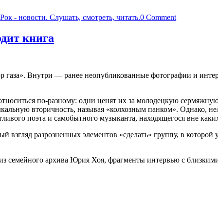
Рок - новости. Слушать, смотреть, читать.
0 Comment
одит книга
р газа». Внутри — ранее неопубликованные фотографии и интер
 относиться по-разному: одни ценят их за молодецкую сермяжну
кальную вторичность, называя «колхозным панком». Однако, нель
ивого поэта и самобытного музыканта, находящегося вне каких
ый взгляд разрозненных элементов «сделать» группу, в которой 
из семейного архива Юрия Хоя, фрагменты интервью с близким