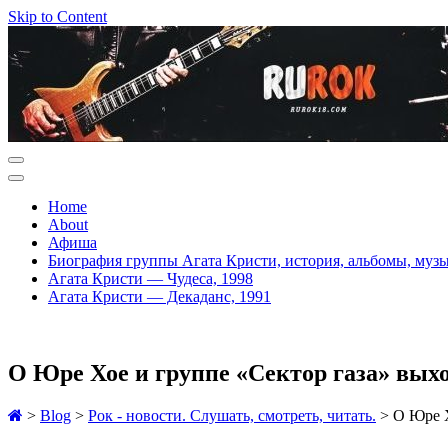
Skip to Content
Home
About
Афиша
Биография группы Агата Кристи, история, альбомы, муз
Агата Кристи — Чудеса, 1998
Агата Кристи — Декаданс, 1991
О Юре Хое и группе «Сектор газа» вых
>
Blog
>
Рок - новости. Слушать, смотреть, читать.
>
О Юре Х