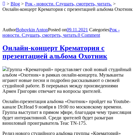
>
Blog
>
Рок - новости. Слушать, смотреть, читать.
>
Онлайн-концерт Крематория с презентацией альбома Охотник
Author
Bobovkin Anton
Posted on
09.11.2021
Categories
Рок -
новости. Слушать, смотреть, читать.
0 Comment
Онлайн-концерт Крематория с
презентацией альбома Охотник
Группа «Крематорий» представляет свой новый студийный
альбом «Охотник» в рамках онлайн-концерта. Музыканты
играют новые песни и подробно рассказывают о свежей
студийной работе. В перерывах между произведениями
Армен Григорян отвечает на вопросы зрителей.
Онлайн-презентация альбома «Охотник» пройдет на Youtube-
канале Dr.Head 9 ноября в 19:00 по московскому времени.
Группа выступит в прямом эфире, благодаря чему трансляция
будет интерактивной. Среди зрителей будет разыгран
виниловый проигрыватель Teac TN-175.
Релиз нового студийного альбома группы «Крематорий»