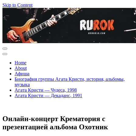
Skip to Content
Home
About
Афиша
Биография группы Агата Кристи, история, альбомы,
музыка
Агата Кристи — Чудеса, 1998
Агата Кристи — Декаданс, 1991
Онлайн-концерт Крематория с
презентацией альбома Охотник