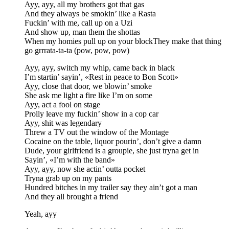
Ayy, ayy, all my brothers got that gas
And they always be smokin’ like a Rasta
Fuckin’ with me, call up on a Uzi
And show up, man them the shottas
When my homies pull up on your blockThey make that thing
go grrrata-ta-ta (pow, pow, pow)
Ayy, ayy, switch my whip, came back in black
I’m startin’ sayin’, «Rest in peace to Bon Scott»
Ayy, close that door, we blowin’ smoke
She ask me light a fire like I’m on some
Ayy, act a fool on stage
Prolly leave my fuckin’ show in a cop car
Ayy, shit was legendary
Threw a TV out the window of the Montage
Cocaine on the table, liquor pourin’, don’t give a damn
Dude, your girlfriend is a groupie, she just tryna get in
Sayin’, «I’m with the band»
Ayy, ayy, now she actin’ outta pocket
Tryna grab up on my pants
Hundred bitches in my trailer say they ain’t got a man
And they all brought a friend
Yeah, ayy