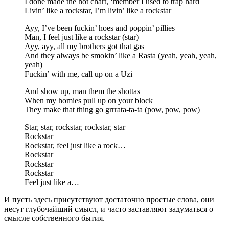
I done made the hot chart, ‘member I used to trap hard
Livin’ like a rockstar, I’m livin’ like a rockstar
Ayy, I’ve been fuckin’ hoes and poppin’ pillies
Man, I feel just like a rockstar (star)
Ayy, ayy, all my brothers got that gas
And they always be smokin’ like a Rasta (yeah, yeah, yeah,
yeah)
Fuckin’ with me, call up on a Uzi
And show up, man them the shottas
When my homies pull up on your block
They make that thing go grrrata-ta-ta (pow, pow, pow)
Star, star, rockstar, rockstar, star
Rockstar
Rockstar, feel just like a rock…
Rockstar
Rockstar
Rockstar
Feel just like a…
И пусть здесь присутствуют достаточно простые слова, они
несут глубочайший смысл, и часто заставляют задуматься о
смысле собственного бытия.