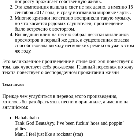
попросту прожигает собственную жизнь.
Эта композиция вышла в свет не так давно, а именно 15
сентября 2017 года, и сразу возглавила мировые чарты.
Многие критики негативно восприняли такую музыку,
но что касается рядовых слушателей, произведение
было встречено с восторгом.
Вышедший клип на песню собрал десятки миллионов
просмотров в первый же день, а существенная огласка
способствовала выходу нескольких ремиксов уже в этом
же году.
Это великолепное произведение в стиле хип-хоп повествует о
том, как чувствует себя рок-звезда. Главный персонаж по ходу
текста повествует о беспорядочном прожигании жизни
Текст песни
Прежде чем углубиться в перевод этого произведения,
хотелось бы разобрать язык песни в оригинале, а именно на
английском:
Hahahahaha
Tank God BeatsAyy, I’ve been fuckin’ hoes and poppin’
pillies
Man, I feel just like a rockstar (star)