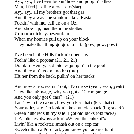
Ayy, ayy, I’ve been fuckin’ hoes and poppin’ pillies
Man, I feel just like a rockstar (star)
Ayy, ayy, all my brothers got that gas
And they always be smokin’ like a Rasta
Fuckin’ with me, call up on a Uzi
And show up, man them the shottas
Источник teksty-pesenok.ru
When my homies pull up on your block
They make that thing go grrrata-ta-ta (pow, pow, pow)
I’ve been in the Hills fuckin’ superstars
Feelin’ like a popstar (21, 21, 21)
Drankin’ Henny, bad bitches jumpin’ in the pool
And they ain’t got on no bra (bra)
Hit her from the back, pullin’ on her tracks
And now she screamin’ out, «No mas» (yeah, yeah, yeah)
They like, «Savage, why you got a 12 car garage
And you only got 6 cars?» (21)
I ain’t with the cakin’, how you kiss that? (kiss that?)
Your wifey say I’m lookin’ like a whole snack (big snack)
Green hundreds in my safe, I got old racks (old racks)
L.A. bitches always askin’ «Where the coke at?»
Livin’ like a rockstar, smash out on a cop car
Sweeter than a Pop-Tart, you know you are not hard