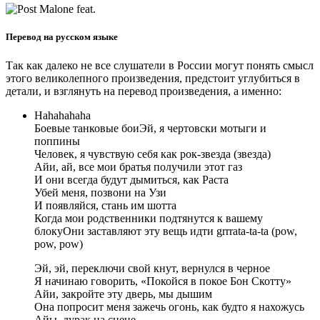
Перевод на русском языке
Так как далеко не все слушатели в России могут понять смысл
этого великолепного произведения, предстоит углубиться в
детали, и взглянуть на перевод произведения, а именно:
Hahahahaha
Боевые танковые боиЭй, я чертовски мотыги и
поппины
Человек, я чувствую себя как рок-звезда (звезда)
Айи, ай, все мои братья получили этот газ
И они всегда будут дымиться, как Раста
Убей меня, позвони на Узи
И появляйся, стань им шотта
Когда мои родственники подтянутся к вашему
блокуОни заставляют эту вещь идти grrrata-ta-ta (pow,
pow, pow)
Эй, эй, переключи свой кнут, вернулся в черное
Я начинаю говорить, «Покойся в покое Бон Скотту»
Айи, закройте эту дверь, мы дышим
Она попросит меня зажечь огонь, как будто я нахожусь
Айы, дурак на сцене