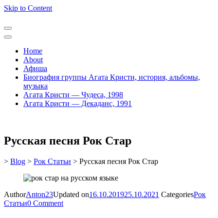
Skip to Content
Home
About
Афиша
Биография группы Агата Кристи, история, альбомы,
музыка
Агата Кристи — Чудеса, 1998
Агата Кристи — Декаданс, 1991
Русская песня Рок Стар
>
Blog
>
Рок Статьи
>
Русская песня Рок Стар
Author
Anton23
Updated on
16.10.2019
25.10.2021
Categories
Рок
Статьи
0 Comment