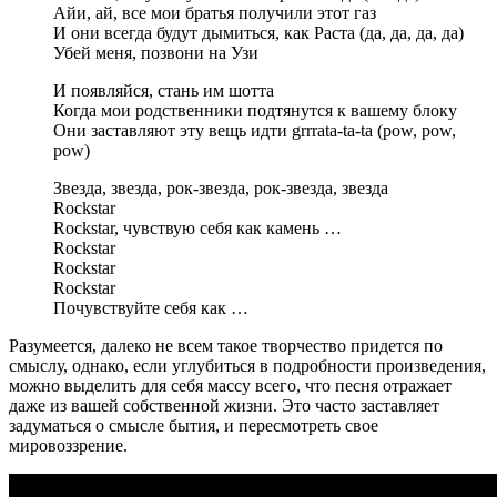
Айи, ай, все мои братья получили этот газ
И они всегда будут дымиться, как Раста (да, да, да, да)
Убей меня, позвони на Узи
И появляйся, стань им шотта
Когда мои родственники подтянутся к вашему блоку
Они заставляют эту вещь идти grrrata-ta-ta (pow, pow,
pow)
Звезда, звезда, рок-звезда, рок-звезда, звезда
Rockstar
Rockstar, чувствую себя как камень …
Rockstar
Rockstar
Rockstar
Почувствуйте себя как …
Разумеется, далеко не всем такое творчество придется по
смыслу, однако, если углубиться в подробности произведения,
можно выделить для себя массу всего, что песня отражает
даже из вашей собственной жизни. Это часто заставляет
задуматься о смысле бытия, и пересмотреть свое
мировоззрение.