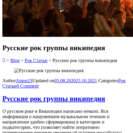
Русские рок группы википедия
>
Blog
>
Рок Статьи
>
Русские рок группы википедия
Author
Anton23
Updated on
05.08.2020
25.10.2021
Categories
Рок
Статьи
0 Comment
Русские рок группы википедия
О русском роке в Википедии написано немало. Вся
информация о нашумевшем музыкальном течении и
направлении удобно сформирована в категории и
подкатегории, что позволяет найти оперативно
интересующие читателя сведения об истории российского