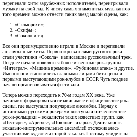
перепевали хиты зарубежных исполнителей, переигрывали
музыку на свой лад. К числу самых знаменитых музыкантов
того времени можно отнести таких звезд малой сцены, как:
«Скоморохи»;
«Скифы»;
«Сокол» и т.д.
Все они преимущественно играли в Москве и перепевали
англоязычные хиты. Первооткрывателями русского рока
стали участники «Сокола», написавшие русскоязычный трек.
Позднее начали появляться более известные рок-группы –
«Интеграл», «Машина времени», «Рубиновая атака» и другие.
Именно они становились главными лицами бит-сцены и
первыми выступающими рок-клубов в СССР. Чуть позднее
начали организовываться фестивали.
Теперь можно переходить к 70-м годам XX века. Уже
начинают формироваться независимые и официальные рок-
сцены, где выступали популярные ансамбли. Наряду с
истинными русскими рокерами выступали отечественные
рок-н-рольщики – вокалисты таких известных групп, как
«Песняры», «Ариэль», «Поющие гитары». Деятельность
вокально-инструментальных ансамблей отслеживалась
участниками худсовета старой закалки. Поэтому увидеть на