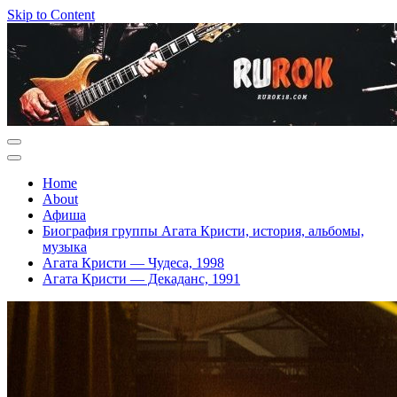
Skip to Content
Home
About
Афиша
Биография группы Агата Кристи, история, альбомы,
музыка
Агата Кристи — Чудеса, 1998
Агата Кристи — Декаданс, 1991