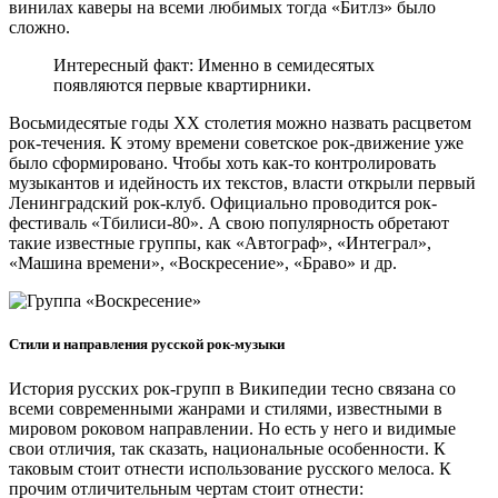
винилах каверы на всеми любимых тогда «Битлз» было
сложно.
Интересный факт: Именно в семидесятых
появляются первые квартирники.
Восьмидесятые годы XX столетия можно назвать расцветом
рок-течения. К этому времени советское рок-движение уже
было сформировано. Чтобы хоть как-то контролировать
музыкантов и идейность их текстов, власти открыли первый
Ленинградский рок-клуб. Официально проводится рок-
фестиваль «Тбилиси-80». А свою популярность обретают
такие известные группы, как «Автограф», «Интеграл»,
«Машина времени», «Воскресение», «Браво» и др.
Стили и направления русской рок-музыки
История русских рок-групп в Википедии тесно связана со
всеми современными жанрами и стилями, известными в
мировом роковом направлении. Но есть у него и видимые
свои отличия, так сказать, национальные особенности. К
таковым стоит отнести использование русского мелоса. К
прочим отличительным чертам стоит отнести: