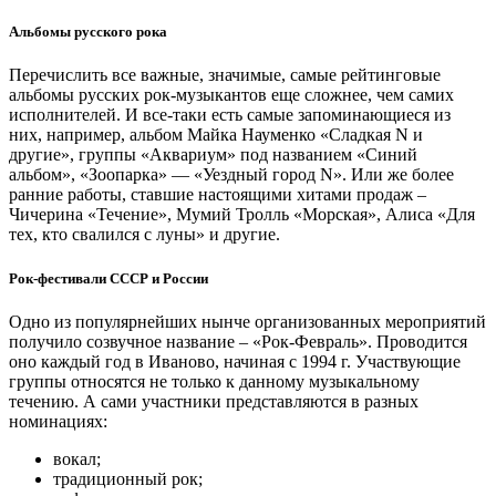
Альбомы русского рока
Перечислить все важные, значимые, самые рейтинговые
альбомы русских рок-музыкантов еще сложнее, чем самих
исполнителей. И все-таки есть самые запоминающиеся из
них, например, альбом Майка Науменко «Сладкая N и
другие», группы «Аквариум» под названием «Синий
альбом», «Зоопарка» — «Уездный город N». Или же более
ранние работы, ставшие настоящими хитами продаж –
Чичерина «Течение», Мумий Тролль «Морская», Алиса «Для
тех, кто свалился с луны» и другие.
Рок-фестивали СССР и России
Одно из популярнейших нынче организованных мероприятий
получило созвучное название – «Рок-Февраль». Проводится
оно каждый год в Иваново, начиная с 1994 г. Участвующие
группы относятся не только к данному музыкальному
течению. А сами участники представляются в разных
номинациях:
вокал;
традиционный рок;