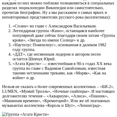
каждым из них можно поближе познакомиться в специальных
разделах энциклопедии Википедия или самостоятельно,
прочитав биографию. Ну а мы расскажем о самых ярких и
неповторимых представителях русского рока (коллективах):
«Сплин» во главе с Александром Васильевым.
Легендарная группа «Кино», остающаяся наиболее
популярной даже сейчас благодаря своим хитам «Группа
крови», «Звезда по имени Солнце» и др.
«Наутилус Помпилиус», основанная в далеком 1982
году группа.
«ДДТ», где несменным лидером и автором песен
остается Шевчук Юрий.
«Агата Кристи» — известнейшая в 90-х годах XX века
группа во главе с Вадимом Самойловым, известная
такими нетленными треками, как «Моряк», «Как на
войне» и др.
Нельзя не сказать о более современных коллективах – «БИ-2»,
LUMEN, «Мумий Тролль», «Ночные снайперы». И настоящих
долгожителях течения – «Аквариум», «Алиса», «Пикник»,
«Машинам времени», «Крематорий». Или же об эпатажных
музыкантах коллектива «Король и Шут», «Ленинград».